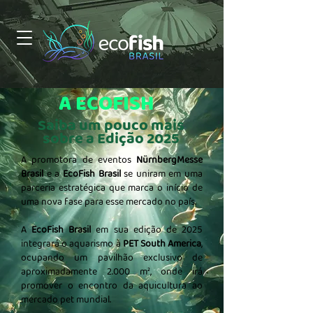
A ECOFISH
Saiba um pouco mais
sobre a Edição 2025
A promotora de eventos
NürnbergMesse
Brasil
e a
EcoFish Brasil
se uniram em uma
parceria estratégica que marca o início de
uma nova fase para esse mercado no país.
A
EcoFish Brasil
em sua edição de 2025
integrará o aquarismo à
PET South America
,
ocupando um pavilhão exclusivo de
aproximadamente 2.000 m², onde irá
promover o encontro da aquicultura ao
mercado pet mundial.